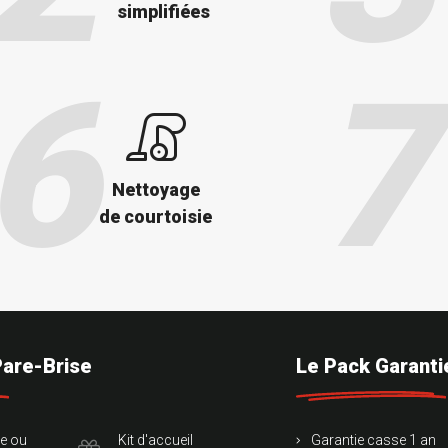
simplifiées
Nettoyage
de courtoisie
Pare-Brise
Le Pack Garanti
te ou
Kit d'accueil
Garantie casse 1 an