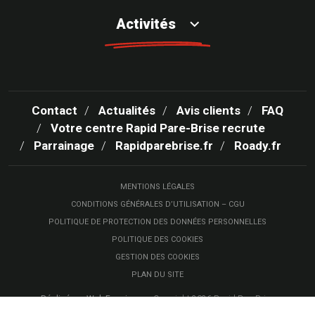
Activités
Contact
Actualités
Avis clients
FAQ
Votre centre Rapid Pare-Brise recrute
Parrainage
Rapidparebrise.fr
Roady.fr
MENTIONS LÉGALES
CONDITIONS GÉNÉRALES D’UTILISATION – CGU
POLITIQUE DE PROTECTION DES DONNÉES PERSONNELLES
POLITIQUE DES COOKIES
GESTION DES COOKIES
PLAN DU SITE
Réalisé par Web Enseignes
- Copyright 2026 Rapid Pare-Brise